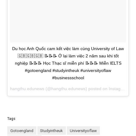
Du học Anh Quốc cam kết việc làm cùng University of Law
🇬🇧🇬🇧🇬🇧 📝📝📝 Ở lại làm việc 2 năm sau khi tốt
nghiệp 📝📝📝 Học Thạc sĩ miễn phí 📝📝📝 Miễn IELTS
#gotoengland #studyintheuk #universityoflaw
#businessschool
hangthu.edunews (@hangthu.edunews) posted on Instagram
Apr
Tags
gotoengland
studyintheuk
universityoflaw